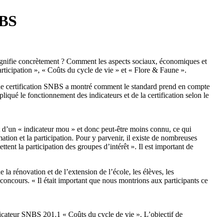
NBS
a signifie concrètement ? Comment les aspects sociaux, économiques et
rticipation », « Coûts du cycle de vie » et « Flore & Faune ».
on de certification SNBS a montré comment le standard prend en compte
iqué le fonctionnement des indicateurs et de la certification selon le
t d’un « indicateur mou » et donc peut-être moins connu, ce qui
rmation et la participation. Pour y parvenir, il existe de nombreuses
ent la participation des groupes d’intérêt ». Il est important de
a rénovation et de l’extension de l’école, les élèves, les
du concours. « Il était important que nous montrions aux participants ce
icateur SNBS 201.1 « Coûts du cycle de vie ». L’objectif de