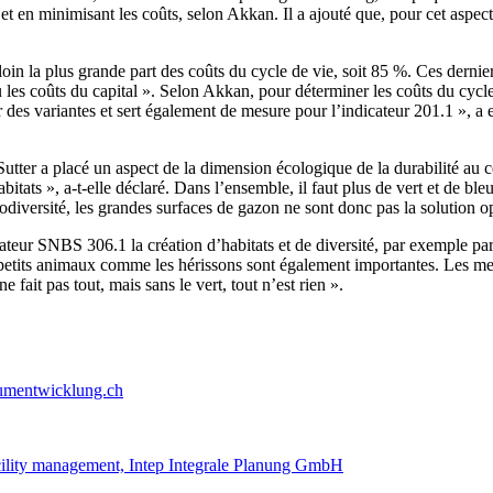
t en minimisant les coûts, selon Akkan. Il a ajouté que, pour cet aspect 
oin la plus grande part des coûts du cycle de vie, soit 85 %. Ces dernier
 les coûts du capital ». Selon Akkan, pour déterminer les coûts du cycle 
s variantes et sert également de mesure pour l’indicateur 201.1 », a e
Sutter a placé un aspect de la dimension écologique de la durabilité a
abitats », a-t-elle déclaré. Dans l’ensemble, il faut plus de vert et de bl
iodiversité, les grandes surfaces de gazon ne sont donc pas la solution o
ur SNBS 306.1 la création d’habitats et de diversité, par exemple par le 
s petits animaux comme les hérissons sont également importantes. Les me
e fait pas tout, mais sans le vert, tout n’est rien ».
raumentwicklung.ch
acility management, Intep Integrale Planung GmbH