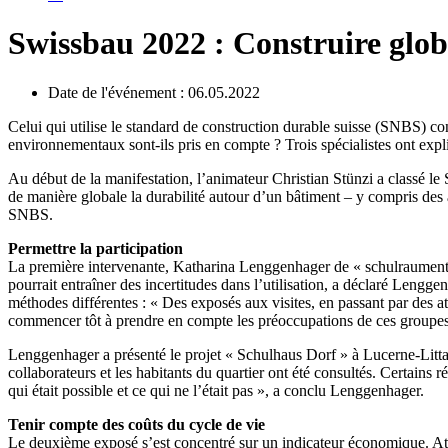
Swissbau 2022 : Construire glo
Date de l'événement : 06.05.2022
Celui qui utilise le standard de construction durable suisse (SNBS) co
environnementaux sont-ils pris en compte ? Trois spécialistes ont exp
Au début de la manifestation, l’animateur Christian Stünzi a classé l
de manière globale la durabilité autour d’un bâtiment – y compris des a
SNBS.
Permettre la participation
La première intervenante, Katharina Lenggenhager de « schulraumentwic
pourrait entraîner des incertitudes dans l’utilisation, a déclaré Lenggen
méthodes différentes : « Des exposés aux visites, en passant par des a
commencer tôt à prendre en compte les préoccupations de ces groupes
Lenggenhager a présenté le projet « Schulhaus Dorf » à Lucerne-Littau 
collaborateurs et les habitants du quartier ont été consultés. Certains r
qui était possible et ce qui ne l’était pas », a conclu Lenggenhager.
Tenir compte des coûts du cycle de vie
Le deuxième exposé s’est concentré sur un indicateur économique. Ath