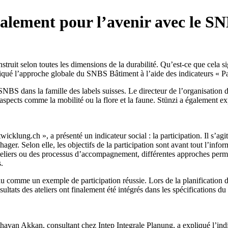
balement pour l’avenir avec le S
nstruit selon toutes les dimensions de la durabilité. Qu’est-ce que cel
liqué l’approche globale du SNBS Bâtiment à l’aide des indicateurs « Pa
e SNBS dans la famille des labels suisses. Le directeur de l’organisati
spects comme la mobilité ou la flore et la faune. Stünzi a également expl
klung.ch », a présenté un indicateur social : la participation. Il s’agi
hager. Selon elle, les objectifs de la participation sont avant tout l’info
teliers ou des processus d’accompagnement, différentes approches permett
.
comme un exemple de participation réussie. Lors de la planification de l
ésultats des ateliers ont finalement été intégrés dans les spécifications 
avan Akkan, consultant chez Intep Integrale Planung, a expliqué l’ind