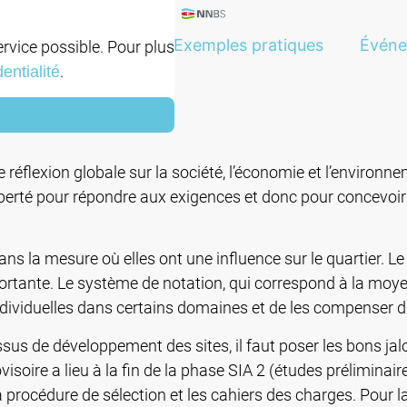
 durable
SNBS
Exemples pratiques
Évén
ervice possible. Pour plus
.
entialité
flexion globale sur la société, l’économie et l’environne
iberté pour répondre aux exigences et donc pour concevoir l
ns la mesure où elles ont une influence sur le quartier. L
mportante. Le système de notation, qui correspond à la moy
s individuelles dans certains domaines et de les compenser
sus de développement des sites, il faut poser les bons jal
ovisoire a lieu à la fin de la phase SIA 2 (études prélimina
rocédure de sélection et les cahiers des charges. Pour la cer