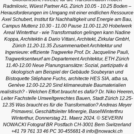
Radmilovic, Wüest Partner AG, Zürich 10.05 - 10.25 Boden –
Herausforderungen im Umgang mit einer endlichen Ressource
Axel Schubert, Institut für Nachhaltigkeit und Energie am Bau,
Campus Muttenz 10.30 - 11.00 Pause 11.00-11.20 Hobelwerk
Areal Winterthur - wie Transformation gelingen kann Nadine
Koppa, Architektin & Dario Vittani, Architekt, Zirkular GmbH,
Zürich 11.20-11.35 Zusammenarbeit Architektur und
Ingenieure: effiziente Tragwerke Prof. Dr. Jacqueline Pauli,
Tragwerksentwurf am Departement Architektur, ETH Zürich
11.40-12.00 Neue Planungsansätze: Sozial, partizipativ &
ökologisch am Beispiel der Gebäude Soubeyran und
Bistoquette Stéphane Fuchs, architecte HES SIA, atba sa,
Genève 12.00-12.20 Sind klimaneutrale Baumaterialien
realistisch? - Welchen Effort braucht es dafür? Dr. Niko Heeren,
Leiter Fachstelle Umweltgerechtes Bauen, Stadt Zürich 12.25-
12.35 Was braucht es für die Transformation? Andreas Meyer
Primavesi, Geschäftsleiter Minergie, BaselWinterthru
Winterthur, Donnerstag 21. Maerz 2024. © SEVERIN
NOWACKI Fotograf BR Postfach CH-3001 Bern Switzerland
+41 79 761 33 46 PC 30-455681-8 info@nowacki.ch