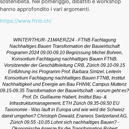
sostenibilità. Nel pomeriggio, dibattiti e workshop
hanno approfondito i vari argomenti.
https://www.ftnb.ch/
WINTERTHUR- 21MAERZ24 - FTNB Fachtagung
Nachhaltiges Bauen Transformation der Bauwirtschaft
Programm 2024 09.00-09.10 Begrüssung Michel Bohren,
Konsortium Fachtagung nachhaltiges Bauen FTNB,
Vorsitzender der Geschäftsleitung CRB, Zürich 09.10-09.15
Einführung ins Programm Prof. Barbara Sintzel, Leiterin
Konsortium Fachtagung nachhaltiges Bauen FTNB, Institut
Nachhaltigkeit und Energie am Bau FHNW, Campus Muttenz
09.15-09.35 Transformation der Bauwirtschaft - worum geht es?
Prof. Dr. Guillaume Habert, Institut Bau- &
Infrastrukturmanagement, ETH Zürich 09.35-09.50 EU
Taxonomie - Was läuft in Europa und wie wird die Schweiz
damit umgehen? Christoph Dewald, Eraneos Switzerland AG,
Zürich 09.55 -10.05 Lohnt sich nachhaltiges Bauen? -
Ökonomische Anreize für die Transformation Robert