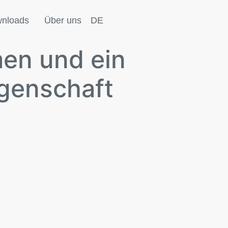
nloads
Über uns
DE
men und ein
egenschaft