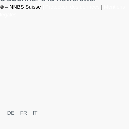
© – NNBS Suisse |
Protection des données
|
Mentions
légales
DE
FR
IT