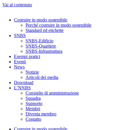
Vai al contenuto
Costruire in modo sostenibile
Perché costruire in modo sostenibile
Standard ed etichette
SNBS
SNBS-Edificio
SNBS-Quartiere
SNBS-Infrastruttura
Esempi pratici
Eventi
News
Notizie
Articoli dei media
Download
L’NNBS
Consiglio di amministrazione
Squadra
Supporto
Membri
Diventa membro
Contatto
Costruire in modo sostenibile