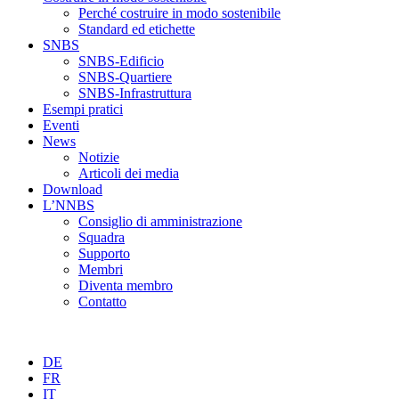
Perché costruire in modo sostenibile
Standard ed etichette
SNBS
SNBS-Edificio
SNBS-Quartiere
SNBS-Infrastruttura
Esempi pratici
Eventi
News
Notizie
Articoli dei media
Download
L’NNBS
Consiglio di amministrazione
Squadra
Supporto
Membri
Diventa membro
Contatto
DE
FR
IT